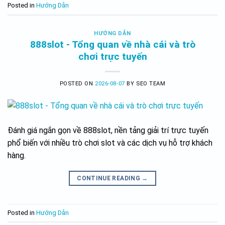
Posted in
Hướng Dẫn
HƯỚNG DẪN
888slot - Tổng quan về nhà cái và trò
chơi trực tuyến
POSTED ON
2026-08-07
BY
SEO TEAM
Đánh giá ngắn gọn về 888slot, nền tảng giải trí trực tuyến
phổ biến với nhiều trò chơi slot và các dịch vụ hỗ trợ khách
hàng.
CONTINUE READING
→
Posted in
Hướng Dẫn