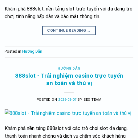
Khám phá 888slot, nền tảng slot trực tuyến với đa dạng trò
chơi, tính năng hấp dẫn và bảo mật thông tin.
CONTINUE READING
→
Posted in
Hướng Dẫn
HƯỚNG DẪN
888slot - Trải nghiệm casino trực tuyến
an toàn và thú vị
POSTED ON
2026-08-07
BY
SEO TEAM
Khám phá nền tảng 888slot với các trò chơi slot đa dạng,
thanh toán nhanh chóng và dịch vụ chăm sóc khách hàng