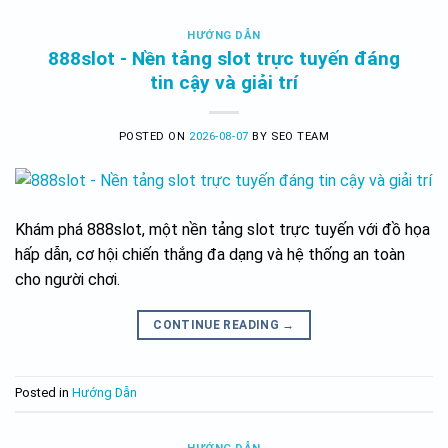
HƯỚNG DẪN
888slot - Nền tảng slot trực tuyến đáng
tin cậy và giải trí
POSTED ON
2026-08-07
BY
SEO TEAM
Khám phá 888slot, một nền tảng slot trực tuyến với đồ họa
hấp dẫn, cơ hội chiến thắng đa dạng và hệ thống an toàn
cho người chơi.
CONTINUE READING
→
Posted in
Hướng Dẫn