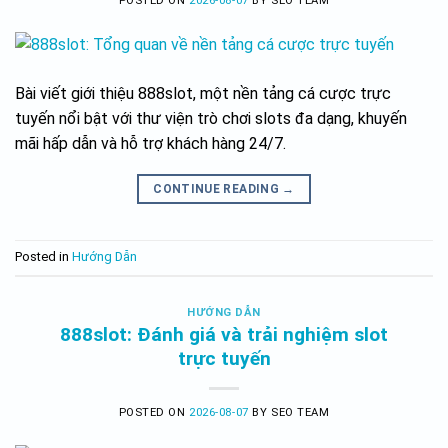
POSTED ON
2026-08-07
BY
SEO TEAM
Bài viết giới thiệu 888slot, một nền tảng cá cược trực
tuyến nổi bật với thư viện trò chơi slots đa dạng, khuyến
mãi hấp dẫn và hỗ trợ khách hàng 24/7.
CONTINUE READING
→
Posted in
Hướng Dẫn
HƯỚNG DẪN
888slot: Đánh giá và trải nghiệm slot
trực tuyến
POSTED ON
2026-08-07
BY
SEO TEAM