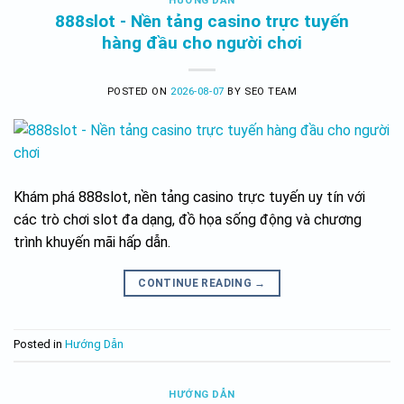
HƯỚNG DẪN
888slot - Nền tảng casino trực tuyến
hàng đầu cho người chơi
POSTED ON
2026-08-07
BY
SEO TEAM
Khám phá 888slot, nền tảng casino trực tuyến uy tín với
các trò chơi slot đa dạng, đồ họa sống động và chương
trình khuyến mãi hấp dẫn.
CONTINUE READING
→
Posted in
Hướng Dẫn
HƯỚNG DẪN