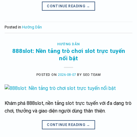
CONTINUE READING
→
Posted in
Hướng Dẫn
HƯỚNG DẪN
888slot: Nền tảng trò chơi slot trực tuyến
nổi bật
POSTED ON
2026-08-07
BY
SEO TEAM
Khám phá 888slot, nền tảng slot trực tuyến với đa dạng trò
chơi, thưởng và giao diện người dùng thân thiện.
CONTINUE READING
→