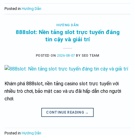
Posted in
Hướng Dẫn
HƯỚNG DẪN
888slot: Nền tảng slot trực tuyến đáng
tin cậy và giải trí
POSTED ON
2026-08-07
BY
SEO TEAM
Khám phá 888slot, nền tảng casino slot trực tuyến với
nhiều trò chơi, bảo mật cao và ưu đãi hấp dẫn cho người
chơi.
CONTINUE READING
→
Posted in
Hướng Dẫn