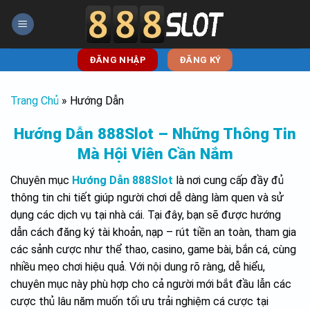
Skip
to
content
ĐĂNG NHẬP
ĐĂNG KÝ
Trang Chủ
»
Hướng Dẫn
Hướng Dẫn 888Slot – Những Thông Tin
Mà Hội Viên Cần Nắm
Chuyên mục
Hướng Dẫn 888Slot
là nơi cung cấp đầy đủ
thông tin chi tiết giúp người chơi dễ dàng làm quen và sử
dụng các dịch vụ tại nhà cái. Tại đây, bạn sẽ được hướng
dẫn cách đăng ký tài khoản, nạp – rút tiền an toàn, tham gia
các sảnh cược như thể thao, casino, game bài, bắn cá, cùng
nhiều mẹo chơi hiệu quả. Với nội dung rõ ràng, dễ hiểu,
chuyên mục này phù hợp cho cả người mới bắt đầu lẫn các
cược thủ lâu năm muốn tối ưu trải nghiệm cá cược tại