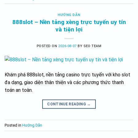
HƯỚNG DẪN
888slot – Nền tảng xèng trực tuyến uy tín
và tiện lợi
POSTED ON
2026-08-07
BY
SEO TEAM
Khám phá 888slot, nền tảng casino trực tuyến với kho slot
đa dạng, giao diện thân thiện và các phương thức thanh
toán an toàn.
CONTINUE READING
→
Posted in
Hướng Dẫn