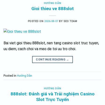
HƯỚNG DẪN
Gioi thieu ve 888slot
POSTED ON
2026-08-07
BY
SEO TEAM
Bai viet gioi thieu 888slot, nen tang casino slot truc tuyen,
uu diem, cach choi va meo de toi uu tro choi.
CONTINUE READING
→
Posted in
Hướng Dẫn
HƯỚNG DẪN
888slot: Đánh giá và Trải nghiệm Casino
Slot Trực Tuyến