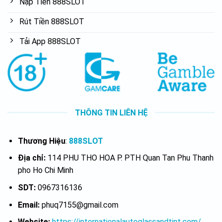
Nạp Tiền 888SLOT
Rút Tiền 888SLOT
Tải App 888SLOT
THÔNG TIN LIÊN HỆ
Thương Hiệu
:
888SLOT
Địa chỉ:
114 PHU THO HOA P. PTH Quan Tan Phu Thanh
pho Ho Chi Minh
SDT:
0967316136
Email:
phuq7155@gmail.com
Website:
https://internationalautoglassandtint.com/