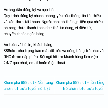
Hướng dẫn đăng ký và nạp tiền
Quy trình đăng ký nhanh chóng, yêu cầu thông tin tối thiểu
và xác thực tài khoản. Người chơi có thể nạp tiền qua nhiều
phương thức thanh toán như thẻ tín dụng, ví điện tử,
chuyển khoản ngân hàng.
An toàn và hỗ trợ khách hàng
888slot chú trọng bảo mật dữ liệu và công bằng trò chơi với
RNG được cấp phép. Đội ngũ hỗ trợ khách hàng làm việc
24/7 qua chat, email hoặc điện thoại.
Khám phá 888slot - Nền tảng
Khám phá 888slot - nền tảng
chơi slot trực tuyến nổi bật
trò chơi slots trực tuyến