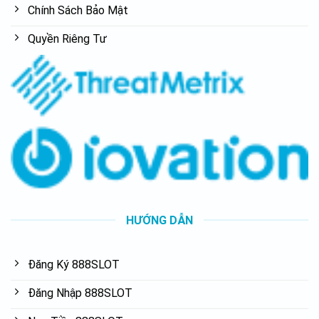
Chính Sách Bảo Mật
Quyền Riêng Tư
HƯỚNG DẪN
Đăng Ký 888SLOT
Đăng Nhập 888SLOT