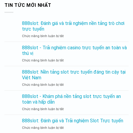
TIN TỨC MỚI NHẤT
888slot: Đánh giá và trải nghiệm nền tảng trò chơi
trực tuyến
Chức năng bình luận bị tắt
888slot:
Đánh
giá
888slot - Trải nghiệm casino trực tuyến an toàn và
và
thú vị
trải
Chức năng bình luận bị tắt
888slot
nghiệm
-
nền
Trải
888slot: Nền tảng slot trực tuyến đáng tin cậy tại
tảng
nghiệm
trò
Việt Nam
casino
chơi
Chức năng bình luận bị tắt
888slot:
trực
trực
Nền
tuyến
tuyến
tảng
888slot - Khám phá nền tảng slot trực tuyến an
an
slot
toàn
toàn và hấp dẫn
trực
và
Chức năng bình luận bị tắt
888slot
tuyến
thú
-
đáng
vị
Khám
888slot: Đánh giá và Trải nghiệm Slot Trực tuyến
tin
phá
cậy
Chức năng bình luận bị tắt
888slot:
nền
tại
Đánh