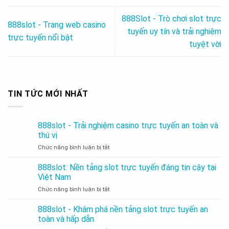
888Slot - Trò chơi slot trực
888slot - Trang web casino
tuyến uy tín và trải nghiệm
trực tuyến nổi bật
tuyệt vời
TIN TỨC MỚI NHẤT
888slot - Trải nghiệm casino trực tuyến an toàn và
thú vị
Chức năng bình luận bị tắt
888slot
-
Trải
888slot: Nền tảng slot trực tuyến đáng tin cậy tại
nghiệm
Việt Nam
casino
Chức năng bình luận bị tắt
888slot:
trực
Nền
tuyến
tảng
888slot - Khám phá nền tảng slot trực tuyến an
an
slot
toàn
toàn và hấp dẫn
trực
và