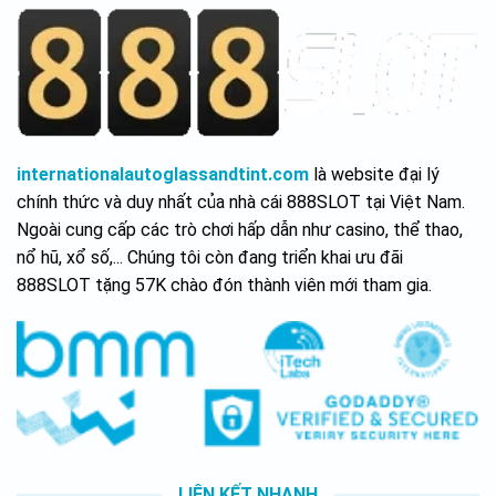
internationalautoglassandtint.com
là website đại lý
chính thức và duy nhất của nhà cái 888SLOT tại Việt Nam.
Ngoài cung cấp các trò chơi hấp dẫn như casino, thể thao,
nổ hũ, xổ số,... Chúng tôi còn đang triển khai ưu đãi
888SLOT tặng 57K chào đón thành viên mới tham gia.
LIÊN KẾT NHANH