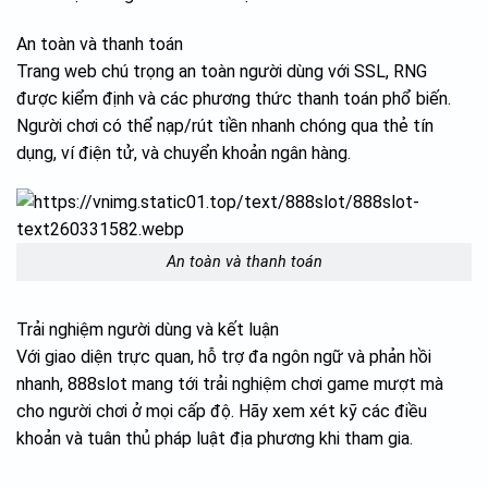
An toàn và thanh toán
Trang web chú trọng an toàn người dùng với SSL, RNG
được kiểm định và các phương thức thanh toán phổ biến.
Người chơi có thể nạp/rút tiền nhanh chóng qua thẻ tín
dụng, ví điện tử, và chuyển khoản ngân hàng.
An toàn và thanh toán
Trải nghiệm người dùng và kết luận
Với giao diện trực quan, hỗ trợ đa ngôn ngữ và phản hồi
nhanh, 888slot mang tới trải nghiệm chơi game mượt mà
cho người chơi ở mọi cấp độ. Hãy xem xét kỹ các điều
khoản và tuân thủ pháp luật địa phương khi tham gia.