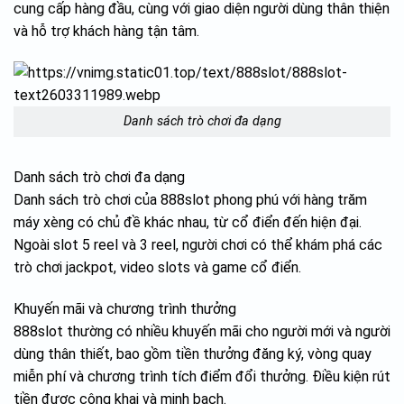
cung cấp hàng đầu, cùng với giao diện người dùng thân thiện
và hỗ trợ khách hàng tận tâm.
Danh sách trò chơi đa dạng
Danh sách trò chơi đa dạng
Danh sách trò chơi của 888slot phong phú với hàng trăm
máy xèng có chủ đề khác nhau, từ cổ điển đến hiện đại.
Ngoài slot 5 reel và 3 reel, người chơi có thể khám phá các
trò chơi jackpot, video slots và game cổ điển.
Khuyến mãi và chương trình thưởng
888slot thường có nhiều khuyến mãi cho người mới và người
dùng thân thiết, bao gồm tiền thưởng đăng ký, vòng quay
miễn phí và chương trình tích điểm đổi thưởng. Điều kiện rút
tiền được công khai và minh bạch.