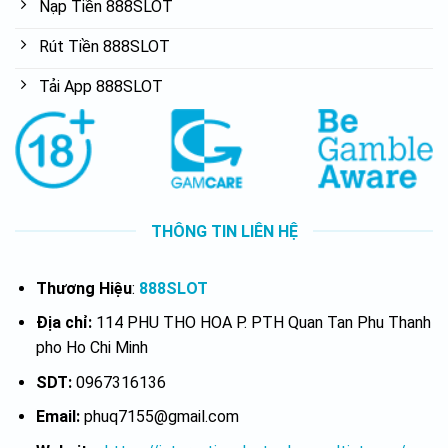
Nạp Tiền 888SLOT
Rút Tiền 888SLOT
Tải App 888SLOT
THÔNG TIN LIÊN HỆ
Thương Hiệu
:
888SLOT
Địa chỉ:
114 PHU THO HOA P. PTH Quan Tan Phu Thanh
pho Ho Chi Minh
SDT:
0967316136
Email:
phuq7155@gmail.com