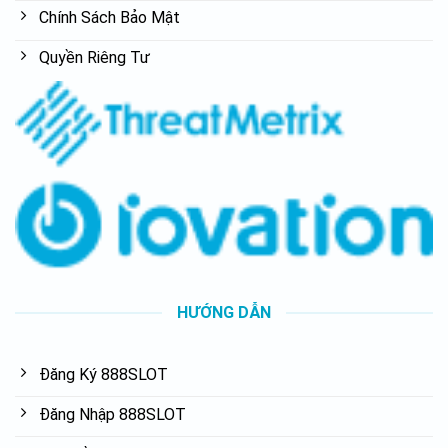
Chính Sách Bảo Mật
Quyền Riêng Tư
HƯỚNG DẪN
Đăng Ký 888SLOT
Đăng Nhập 888SLOT