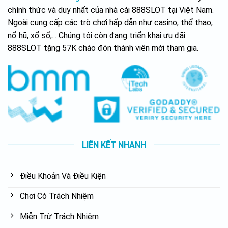
chính thức và duy nhất của nhà cái 888SLOT tại Việt Nam.
Ngoài cung cấp các trò chơi hấp dẫn như casino, thể thao,
nổ hũ, xổ số,... Chúng tôi còn đang triển khai ưu đãi
888SLOT tặng 57K chào đón thành viên mới tham gia.
LIÊN KẾT NHANH
Điều Khoản Và Điều Kiện
Chơi Có Trách Nhiệm
Miễn Trừ Trách Nhiệm