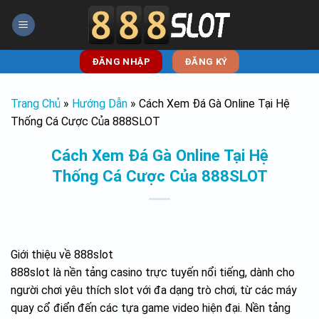
Skip
to
content
ĐĂNG NHẬP
ĐĂNG KÝ
Trang Chủ
»
Hướng Dẫn
»
Cách Xem Đá Gà Online Tại Hệ
Thống Cá Cược Của 888SLOT
Cách Xem Đá Gà Online Tại Hệ
Thống Cá Cược Của 888SLOT
Giới thiệu về 888slot
888slot là nền tảng casino trực tuyến nổi tiếng, dành cho
người chơi yêu thích slot với đa dạng trò chơi, từ các máy
quay cổ điển đến các tựa game video hiện đại. Nền tảng