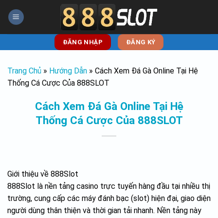
Skip
to
content
ĐĂNG NHẬP
ĐĂNG KÝ
Trang Chủ
»
Hướng Dẫn
»
Cách Xem Đá Gà Online Tại Hệ
Thống Cá Cược Của 888SLOT
Cách Xem Đá Gà Online Tại Hệ
Thống Cá Cược Của 888SLOT
Giới thiệu về 888Slot
888Slot là nền tảng casino trực tuyến hàng đầu tại nhiều thị
trường, cung cấp các máy đánh bạc (slot) hiện đại, giao diện
người dùng thân thiện và thời gian tải nhanh. Nền tảng này