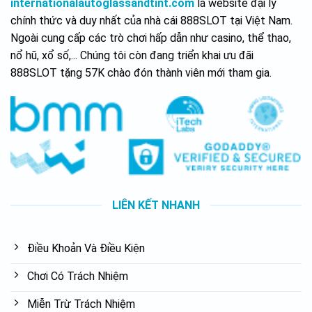
internationalautoglassandtint.com
là website đại lý
chính thức và duy nhất của nhà cái 888SLOT tại Việt Nam.
Ngoài cung cấp các trò chơi hấp dẫn như casino, thể thao,
nổ hũ, xổ số,... Chúng tôi còn đang triển khai ưu đãi
888SLOT tặng 57K chào đón thành viên mới tham gia.
LIÊN KẾT NHANH
Điều Khoản Và Điều Kiện
Chơi Có Trách Nhiệm
Miễn Trừ Trách Nhiệm