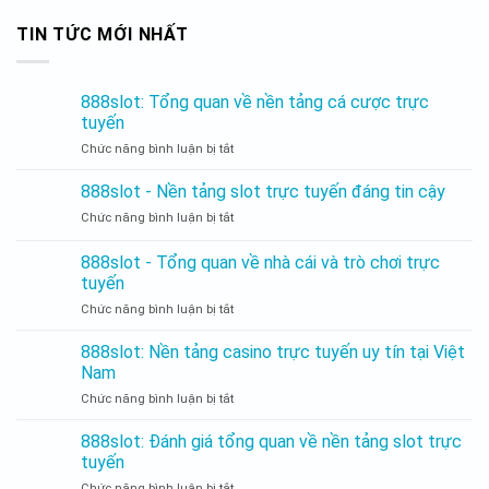
TIN TỨC MỚI NHẤT
888slot: Tổng quan về nền tảng cá cược trực
tuyến
Chức năng bình luận bị tắt
888slot:
Tổng
quan
888slot - Nền tảng slot trực tuyến đáng tin cậy
về
Chức năng bình luận bị tắt
888slot
nền
-
tảng
Nền
888slot - Tổng quan về nhà cái và trò chơi trực
cá
tảng
cược
tuyến
slot
trực
Chức năng bình luận bị tắt
888slot
trực
tuyến
-
tuyến
Tổng
đáng
888slot: Nền tảng casino trực tuyến uy tín tại Việt
quan
tin
Nam
về
cậy
Chức năng bình luận bị tắt
888slot:
nhà
Nền
cái
tảng
888slot: Đánh giá tổng quan về nền tảng slot trực
và
casino
trò
tuyến
trực
chơi
Chức năng bình luận bị tắt
888slot: