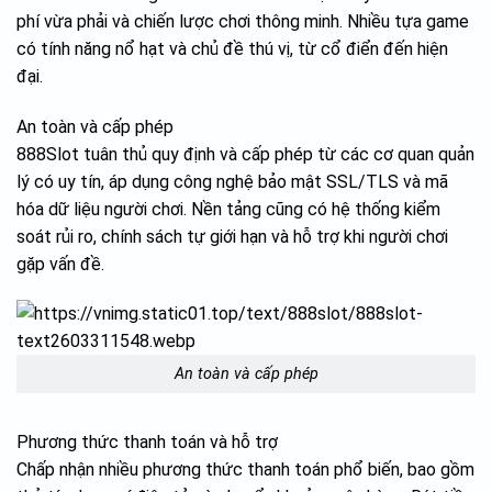
phí vừa phải và chiến lược chơi thông minh. Nhiều tựa game
có tính năng nổ hạt và chủ đề thú vị, từ cổ điển đến hiện
đại.
An toàn và cấp phép
888Slot tuân thủ quy định và cấp phép từ các cơ quan quản
lý có uy tín, áp dụng công nghệ bảo mật SSL/TLS và mã
hóa dữ liệu người chơi. Nền tảng cũng có hệ thống kiểm
soát rủi ro, chính sách tự giới hạn và hỗ trợ khi người chơi
gặp vấn đề.
An toàn và cấp phép
Phương thức thanh toán và hỗ trợ
Chấp nhận nhiều phương thức thanh toán phổ biến, bao gồm