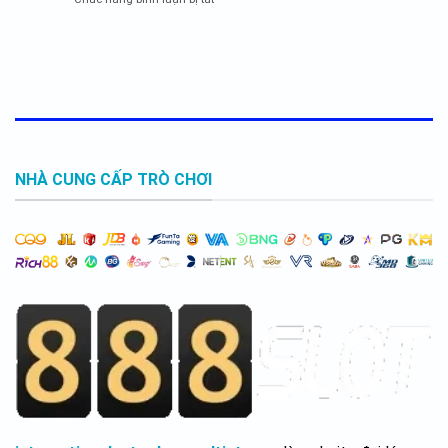
tuyến
trực
Đánh
uy
tuyến
giá
tín
tổng
tại
quan
Việt
về
Nam
nền
tảng
slot
trực
tuyến
NHÀ CUNG CẤP TRÒ CHƠI