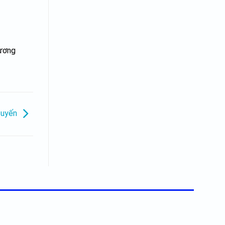
hương
tuyến