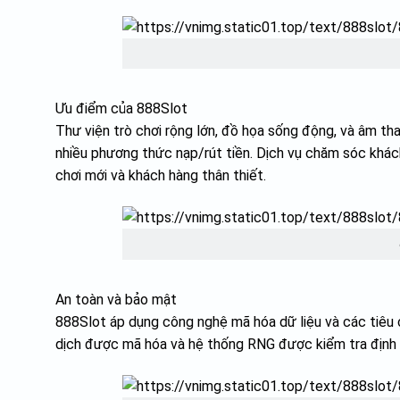
Ưu điểm của 888Slot
Thư viện trò chơi rộng lớn, đồ họa sống động, và âm th
nhiều phương thức nạp/rút tiền. Dịch vụ chăm sóc khá
chơi mới và khách hàng thân thiết.
An toàn và bảo mật
888Slot áp dụng công nghệ mã hóa dữ liệu và các tiêu
dịch được mã hóa và hệ thống RNG được kiểm tra định 