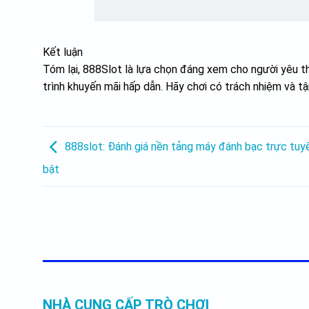
Kết luận
Tóm lại, 888Slot là lựa chọn đáng xem cho người yêu t
trình khuyến mãi hấp dẫn. Hãy chơi có trách nhiệm và tận
888slot: Đánh giá nền tảng máy đánh bạc trực tuy
bật
NHÀ CUNG CẤP TRÒ CHƠI