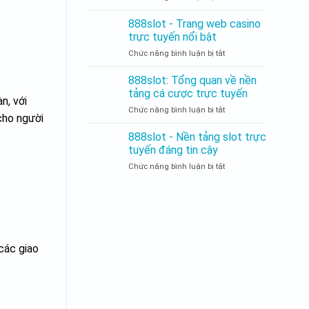
Nền
Trực
tảng
tuyến
888slot - Trang web casino
casino
trực tuyến nổi bật
trực
Chức năng bình luận bị tắt
888slot
tuyến
-
hàng
Trang
888slot: Tổng quan về nền
đầu
web
cho
tảng cá cược trực tuyến
n, với
casino
người
Chức năng bình luận bị tắt
888slot:
trực
chơi
cho người
Tổng
tuyến
Việt
quan
888slot - Nền tảng slot trực
nổi
về
bật
tuyến đáng tin cậy
nền
Chức năng bình luận bị tắt
888slot
tảng
-
cá
Nền
cược
tảng
trực
slot
tuyến
trực
tuyến
các giao
đáng
tin
cậy