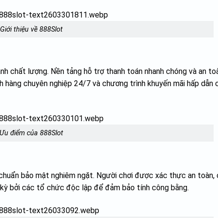
Giới thiệu về 888Slot
anh chất lượng. Nền tảng hỗ trợ thanh toán nhanh chóng và an toà
ch hàng chuyên nghiệp 24/7 và chương trình khuyến mãi hấp dẫn 
Ưu điểm của 888Slot
 chuẩn bảo mật nghiêm ngặt. Người chơi được xác thực an toàn, 
kỳ bởi các tổ chức độc lập để đảm bảo tính công bằng.