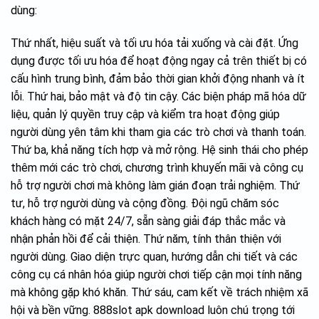
dùng:
Thứ nhất, hiệu suất và tối ưu hóa tải xuống và cài đặt. Ứng
dụng được tối ưu hóa để hoạt động ngay cả trên thiết bị có
cấu hình trung bình, đảm bảo thời gian khởi động nhanh và ít
lỗi. Thứ hai, bảo mật và độ tin cậy. Các biện pháp mã hóa dữ
liệu, quản lý quyền truy cập và kiểm tra hoạt động giúp
người dùng yên tâm khi tham gia các trò chơi và thanh toán.
Thứ ba, khả năng tích hợp và mở rộng. Hệ sinh thái cho phép
thêm mới các trò chơi, chương trình khuyến mãi và công cụ
hỗ trợ người chơi mà không làm gián đoạn trải nghiệm. Thứ
tư, hỗ trợ người dùng và cộng đồng. Đội ngũ chăm sóc
khách hàng có mặt 24/7, sẵn sàng giải đáp thắc mắc và
nhận phản hồi để cải thiện. Thứ năm, tính thân thiện với
người dùng. Giao diện trực quan, hướng dẫn chi tiết và các
công cụ cá nhân hóa giúp người chơi tiếp cận mọi tính năng
mà không gặp khó khăn. Thứ sáu, cam kết về trách nhiệm xã
hội và bền vững. 888slot apk download luôn chú trọng tới