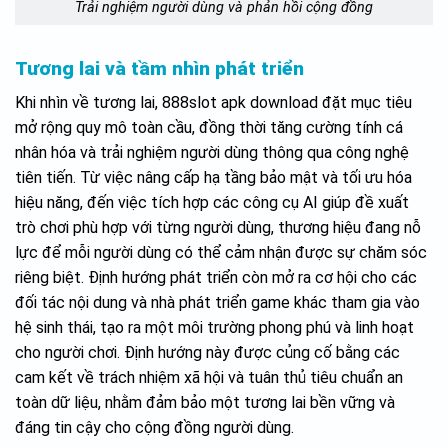
Trải nghiệm người dùng và phản hồi cộng đồng
Tương lai và tầm nhìn phát triển
Khi nhìn về tương lai, 888slot apk download đặt mục tiêu
mở rộng quy mô toàn cầu, đồng thời tăng cường tính cá
nhân hóa và trải nghiệm người dùng thông qua công nghệ
tiên tiến. Từ việc nâng cấp hạ tầng bảo mật và tối ưu hóa
hiệu năng, đến việc tích hợp các công cụ AI giúp đề xuất
trò chơi phù hợp với từng người dùng, thương hiệu đang nỗ
lực để mỗi người dùng có thể cảm nhận được sự chăm sóc
riêng biệt. Định hướng phát triển còn mở ra cơ hội cho các
đối tác nội dung và nhà phát triển game khác tham gia vào
hệ sinh thái, tạo ra một môi trường phong phú và linh hoạt
cho người chơi. Định hướng này được củng cố bằng các
cam kết về trách nhiệm xã hội và tuân thủ tiêu chuẩn an
toàn dữ liệu, nhằm đảm bảo một tương lai bền vững và
đáng tin cậy cho cộng đồng người dùng.