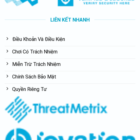
LIÊN KẾT NHANH
Điều Khoản Và Điều Kiện
Chơi Có Trách Nhiệm
Miễn Trừ Trách Nhiệm
Chính Sách Bảo Mật
Quyền Riêng Tư