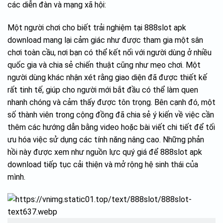
các diễn đàn và mạng xã hội:
Một người chơi cho biết trải nghiệm tại 888slot apk
download mang lại cảm giác như được tham gia một sân
chơi toàn cầu, nơi bạn có thể kết nối với người dùng ở nhiều
quốc gia và chia sẻ chiến thuật cũng như mẹo chơi. Một
người dùng khác nhận xét rằng giao diện đã được thiết kế
rất tinh tế, giúp cho người mới bắt đầu có thể làm quen
nhanh chóng và cảm thấy được tôn trọng. Bên cạnh đó, một
số thành viên trong cộng đồng đã chia sẻ ý kiến về việc cần
thêm các hướng dẫn bằng video hoặc bài viết chi tiết để tối
ưu hóa việc sử dụng các tính năng nâng cao. Những phản
hồi này được xem như nguồn lực quý giá để 888slot apk
download tiếp tục cải thiện và mở rộng hệ sinh thái của
mình.