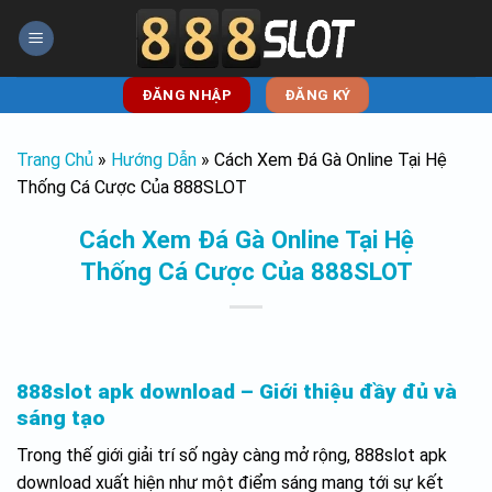
Skip
to
content
ĐĂNG NHẬP
ĐĂNG KÝ
Trang Chủ
»
Hướng Dẫn
»
Cách Xem Đá Gà Online Tại Hệ
Thống Cá Cược Của 888SLOT
Cách Xem Đá Gà Online Tại Hệ
Thống Cá Cược Của 888SLOT
888slot apk download – Giới thiệu đầy đủ và
sáng tạo
Trong thế giới giải trí số ngày càng mở rộng, 888slot apk
download xuất hiện như một điểm sáng mang tới sự kết